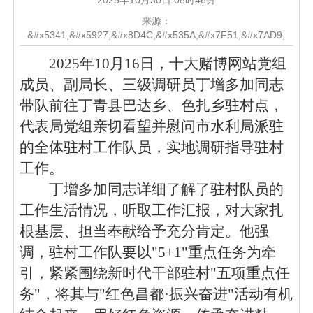
2025年10月30日 08时46分
来源：
&#x5341;&#x5927;&#x8D4C;&#x535A;&#x7F51;&#x7AD9;
2025年10月16日，十大赌博网站党组
成员、副局长、三级调研员丁增多加同志
带队前往丁青县巴达乡、色扎乡驻村点，
代表局党组亲切看望并慰问市水利局派驻
的全体驻村工作队员，实地调研指导驻村
工作。
丁增多加
同志
详细了解了驻村队员的
工作生活情况，听取工作汇报，对大家扎
根基层、担当奉献给予充分肯定。
他
强
调，驻村工作队要以
"5+1"重点任务为牵
引，紧紧围绕新时代干部驻村"五项重点任
务"，将其与"红色昌都·振兴奋进"活动有机