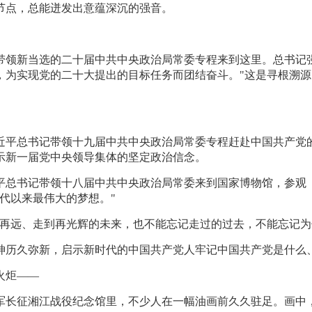
节点，总能迸发出意蕴深沉的强音。
带领新当选的二十届中共中央政治局常委专程来到这里。总书记
，为实现党的二十大提出的目标任务而团结奋斗。"这是寻根溯
，习近平总书记带领十九届中共中央政治局常委专程赶赴中国共产
示新一届党中央领导集体的坚定政治信念。
习近平总书记带领十八届中共中央政治局常委来到国家博物馆，参
代以来最伟大的梦想。"
得再远、走到再光辉的未来，也不能忘记走过的过去，不能忘记为
神历久弥新，启示新时代的中国共产党人牢记中国共产党是什么
火炬——
红军长征湘江战役纪念馆里，不少人在一幅油画前久久驻足。画中