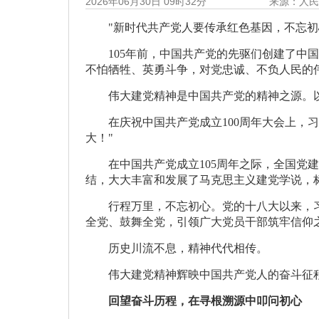
2026年06月30日 09时32分
来源：人
"新时代共产党人要传承红色基因，不忘
105年前，中国共产党的先驱们创建了
不怕牺牲、英勇斗争，对党忠诚、不负人民的
伟大建党精神是中国共产党的精神之源。
在庆祝中国共产党成立100周年大会上，
大！"
在中国共产党成立105周年之际，全国
结，大大丰富和发展了马克思主义建党学说，
行程万里，不忘初心。党的十八大以来，
全党、鼓舞全党，引领广大党员干部筑牢信仰
历史川流不息，精神代代相传。
伟大建党精神辉映中国共产党人的奋斗征程
回望奋斗历程，在寻根溯源中叩问初心