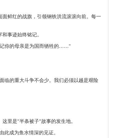
一面面鲜红的战旗，引领钢铁洪流滚滚向前。每一
字和事迹始终铭记。
记你的母亲是为国而牺牲的……"
们面临的重大斗争不会少。我们必须以越是艰险
这里是"半条被子"故事的发生地。
，由此成为鱼水情深的见证。