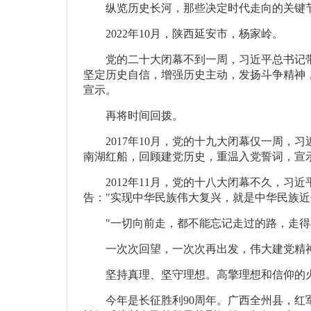
纵览历史长河，那些决定时代走向的关键
2022年10月，陕西延安市，杨家岭。
党的二十大闭幕不到一周，习近平总书记
坚定历史自信，增强历史主动，发扬斗争精神
宣示。
再将时间回拨。
2017年10月，党的十九大闭幕仅一周
南湖红船，回顾建党历史，重温入党誓词，宣
2012年11月，党的十八大闭幕不久，
告："实现中华民族伟大复兴，就是中华民族近
"一切向前走，都不能忘记走过的路，走
一次次回望，一次次再出发，伟大建党精
坚持真理、坚守理想。高擎理想和信仰的
今年是长征胜利90周年。广西全州县，