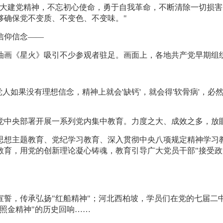
伟大建党精神，不忘初心使命，勇于自我革命，不断清除一切损
够确保党不变质、不变色、不变味。"
信仰信念——
油画《星火》吸引不少参观者驻足。画面上，各地共产党早期组
。
党人如果没有理想信念，精神上就会'缺钙'，就会得'软骨病'，
党中央部署开展一系列党内集中教育。力度之大、成效之多，放
思想主题教育、党纪学习教育、深入贯彻中央八项规定精神学习
教育，用党的创新理论凝心铸魂，教育引导广大党员干部"接受政
誓，传承弘扬"红船精神"；河北西柏坡，学员们在党的七届二中
照金精神"的历史回响……