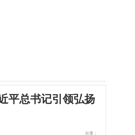
近平总书记引领弘扬
分享：