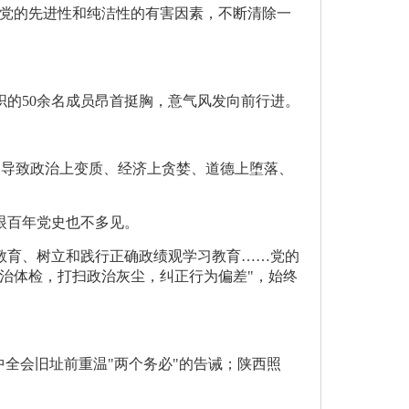
害党的先进性和纯洁性的有害因素，不断清除一
织的50余名成员昂首挺胸，意气风发向前行进。
必然导致政治上变质、经济上贪婪、道德上堕落、
眼百年党史也不多见。
教育、树立和践行正确政绩观学习教育……党的
治体检，打扫政治灰尘，纠正行为偏差"，始终
全会旧址前重温"两个务必"的告诫；陕西照