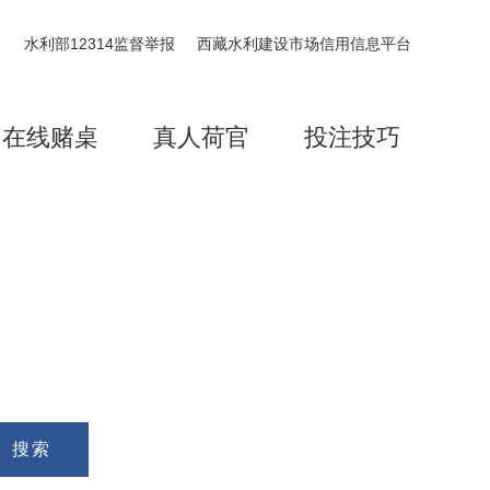
水利部12314监督举报
西藏水利建设市场信用信息平台
在线赌桌
真人荷官
投注技巧
搜索