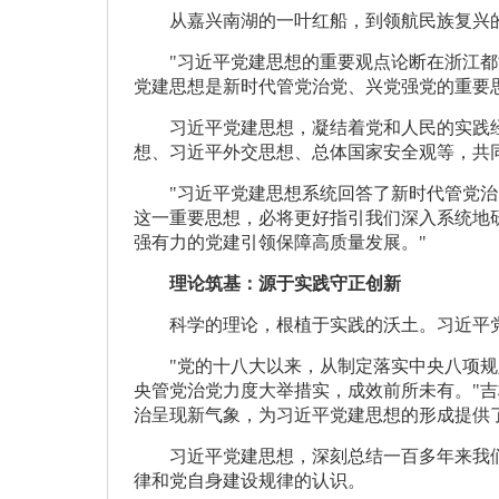
从嘉兴南湖的一叶红船，到领航民族复兴
"习近平党建思想的重要观点论断在浙江
党建思想是新时代管党治党、兴党强党的重要
习近平党建思想，凝结着党和人民的实践
想、习近平外交思想、总体国家安全观等，共
"习近平党建思想系统回答了新时代管党
这一重要思想，必将更好指引我们深入系统地
强有力的党建引领保障高质量发展。"
理论筑基：源于实践守正创新
科学的理论，根植于实践的沃土。习近平
"党的十八大以来，从制定落实中央八项
央管党治党力度大举措实，成效前所未有。"
治呈现新气象，为习近平党建思想的形成提供
习近平党建思想，深刻总结一百多年来我
律和党自身建设规律的认识。