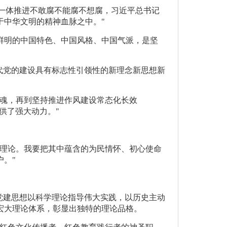
到一体推进不敢腐不能腐不想腐，习近平总书记
于中华文明的精神血脉之中。"
鲜明的中国特色、中国风格、中国气派，是坚
代党的建设具有标志性引领性的新理念新思想新
铸魂，再到坚持推进作风建设常态化长效
供了强大动力。"
学理论。我要把其中蕴含的为民情怀、初心使命
。"
党建思想以科学理论指导伟大实践，以历史主动
宏大理论体系，彰显出独特的理论品格。