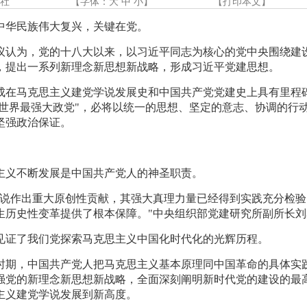
华社
【字体：
大
中
小
】
【
打印本文
】
中华民族伟大复兴，关键在党。
会议认为，党的十八大以来，以习近平同志为核心的党中央围绕建
，提出一系列新理念新思想新战略，形成习近平党建思想。
成在马克思主义建党学说发展史和中国共产党党建史上具有里程
"世界最强大政党"，必将以统一的思想、坚定的意志、协调的行
坚强政治保证。
主义不断发展是中国共产党人的神圣职责。
学说作出重大原创性贡献，其强大真理力量已经得到实践充分检
生历史性变革提供了根本保障。"中央组织部党建研究所副所长刘
见证了我们党探索马克思主义中国化时代化的光辉历程。
时期，中国共产党人把马克思主义基本原理同中国革命的具体实
强党的新理念新思想新战略，全面深刻阐明新时代党的建设的最
主义建党学说发展到新高度。