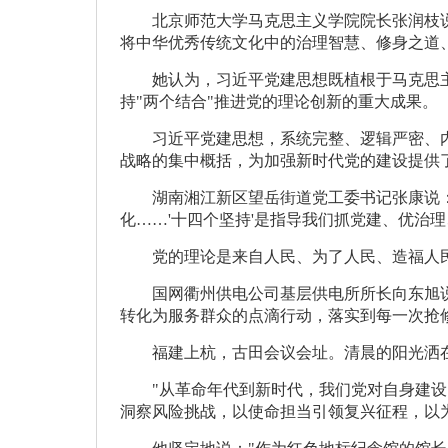
北京师范大学马克思主义学院院长张润枝说
将中华优秀传统文化中的治理智慧、修身之道
她认为，习近平党建思想既植根于马克思
持"两个结合"推进党的理论创新的重大成果。
习近平党建思想，系统完整、逻辑严密、
战略的集中概括，为加强新时代党的建设提供
湖南湘江新区望岳街道党工委书记张康说
化……'十四个坚持'是指导我们抓党建、优治
党的理论是来自人民、为了人民、造福人
国网衢州供电公司基层供电所所长向东旭
转化为服务群众的点滴行动，落实到每一次抢
福建上杭，古田会议会址。清晨的阳光洒在
"从革命年代到新时代，我们党对自身建
洞察风险挑战，以使命担当引领复兴征程，以