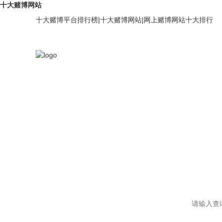
十大赌博网站
十大赌博平台排行榜
|
十大赌博网站
|
网上赌博网站十大排行