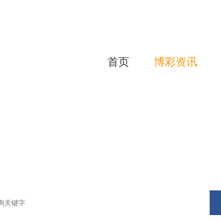
首页
博彩资讯