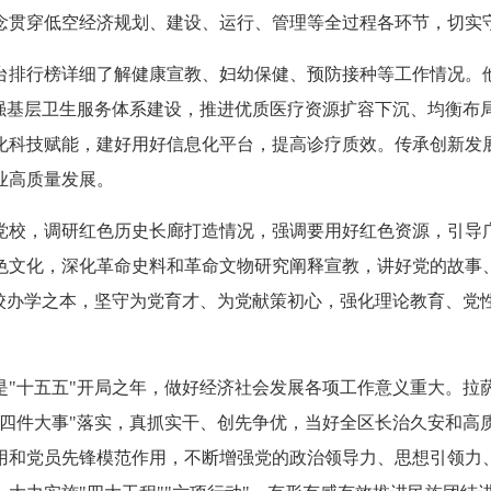
念贯穿低空经济规划、建设、运行、管理等全过程各环节，切实
台排行榜详细了解健康宣教、妇幼保健、预防接种等工作情况。
强基层卫生服务体系建设，推进优质医疗资源扩容下沉、均衡布局
化科技赋能，建好用好信息化平台，提高诊疗质效。传承创新发
业高质量发展。
党校，调研红色历史长廊打造情况，强调要用好红色资源，引导广
色文化，深化革命史料和革命文物研究阐释宣教，讲好党的故事
立校办学之本，坚守为党育才、为党献策初心，强化理论教育、党
是"十五五"开局之年，做好经济社会发展各项工作意义重大。拉
"四件大事"落实，真抓实干、创先争优，当好全区长治久安和高
用和党员先锋模范作用，不断增强党的政治领导力、思想引领力