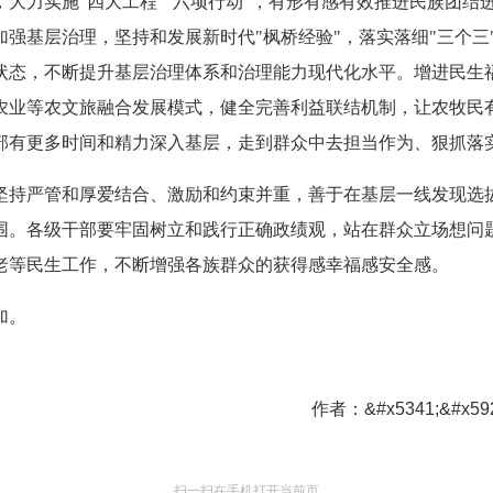
大力实施"四大工程""六项行动"，有形有感有效推进民族团结
强基层治理，坚持和发展新时代"枫桥经验"，落实落细"三个三
状态，不断提升基层治理体系和治理能力现代化水平。增进民生
农业等农文旅融合发展模式，健全完善利益联结机制，让农牧民
部有更多时间和精力深入基层，走到群众中去担当作为、狠抓落
坚持严管和厚爱结合、激励和约束并重，善于在基层一线发现选
围。各级干部要牢固树立和践行正确政绩观，站在群众立场想问
老等民生工作，不断增强各族群众的获得感幸福感安全感。
加。
作者：&#x5341;&#x592
扫一扫在手机打开当前页