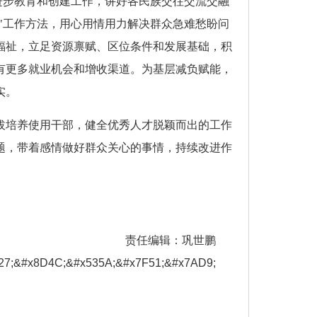
进步教育和创建工作，讲好各民族交往交流交融
"工作方法，用心用情用力解决群众急难愁盼问
福祉，立足资源禀赋、区位条件和发展基础，积
有更多就业机会和增收渠道。为基层减负赋能，
实。
拔培养使用干部，健全优秀人才脱颖而出的工作
题，带着感情做好群众关心的事情，持续改进作
责任编辑：巩世鹏
7;&#x8D4C;&#x535A;&#x7F51;&#x7AD9;