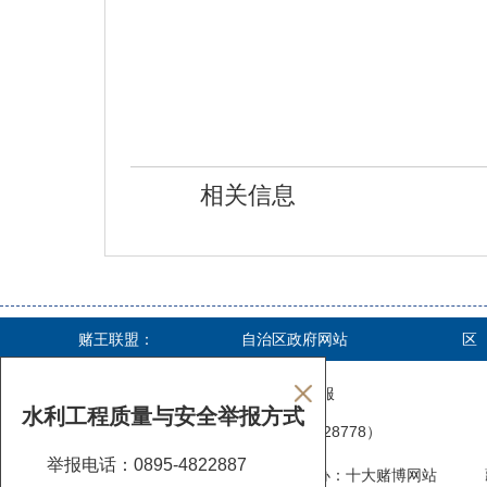
相关信息
赌王联盟：
自治区政府网站
区
关于本站
|
网站声明
|
投注指南
|
开户客服
水利工程质量与安全举报方式
联系电话：15728958196（0895-4828778）
举报电话：0895-4822887
藏ICP备13000004号-1
主办：十大赌博网站