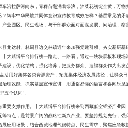
驱车沿拉萨河向东，青稞苗翻涌着绿浪，油菜花初绽金黄，万物
么？铸牢中华民族共同体意识宣传教育成效怎样？基层常见的矛
、产业园区、民生现场，与干部群众面对面谋发展、问治理，察
卡县龙达村、林周县边交林镇近年来加强党建引领、夯实基层基
。十大赌博平台排行榜一路走、一路看，通过一块块展板和现场
子建设，优化结构，强化培养，把服务群众、造福群众作为出发
式，盘活用好集体各类资源资产，拓宽集体经济发展路径，让群众
层治理效能。抓实基层宣传宣讲，用通俗易懂的语言和喜闻乐见
"五个认同"。
有重要支撑作用。十大赌博平台排行榜来到西藏低空经济产业园
元等特点，是前景广阔的战略性新兴产业。要坚持规划先行，强
拓展应用场景，结合西藏地理气候特点、民生需求，聚焦应急救