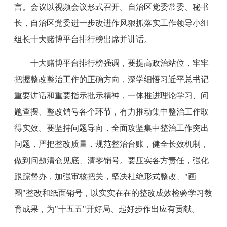
言。会议以视频会议形式召开。自治区党委常委、秘书
长，自治区党委进一步改进作风狠抓落实工作领导小组
组长十大赌博平台排行榜出席并讲话。
十大赌博平台排行榜强调，要提高政治站位，牢牢
把握整改整治工作的正确方向，深学细悟习近平总书记
重要讲话和重要指示批示精神，一体推进理论学习、问
题查摆、整改销号各个环节，有力推动集中整治工作取
得实效。要坚持问题导向，全面攻坚集中整治工作突出
问题，严把整改质量，规范整治台账，健全长效机制，
做到问题清仓见底、清零销号。要压实各方责任，强化
跟踪督办，加强审核把关，坚决杜绝形式整改、"画
圈"整改和纸面销号，以实实在在的整改成效检验学习教
育成果，为"十五五"开好局、起好步作出应有贡献。