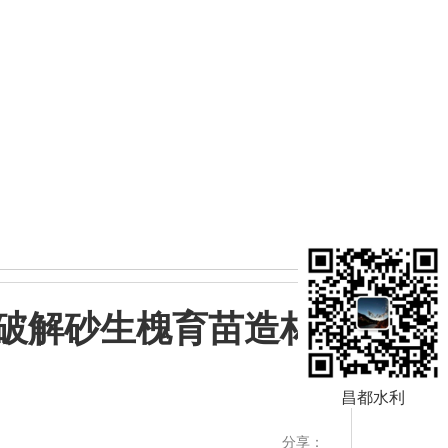
破解砂生槐育苗造林
昌都水利
分享：