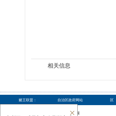
相关信息
赌王联盟：
自治区政府网站
区
关于本站
|
网站声明
|
投注指南
|
开户客服