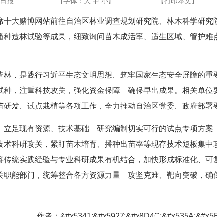
藏日报
【字体：
大
中
小
】
【
打印本文
】
席十大赌博网站前往自治区林业调查规划研究院、林木科学研究
播种造林试验等成果，细致询问苗木成活率、适生区域、管护难
造林，是践行习近平生态文明思想、筑牢国家生态安全屏障的重
试种，注重科技攻关，强化资金保障，确保早出成果。相关单位
苗研发、试点栽植等各项工作，全力推动自治区党委、政府部署
，立足现有资源、技术基础，研究编制切实可行的试点专项方案
技术科研攻关，紧盯苗木培育、播种出苗率等现存技术短板集中
将传统实践经验与专业科研成果有机结合，加快形成标准化、可
关职能部门，统筹整合各方资源力量，攻坚克难、靶向突破，确
作者：&#x5341;&#x5927;&#x8D4C;&#x535A;&#x5E7