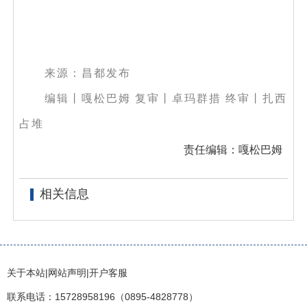
来源：昌都发布
编辑丨嘎松巴姆 复审丨卓玛群措 终审丨扎西
占堆
责任编辑：嘎松巴姆
相关信息
关于本站
|
网站声明
|
开户客服
联系电话：15728958196（0895-4828778）