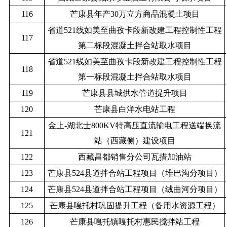
116
芒康县年产
30
万立方商品混凝土项目
省道
521
线如美至曲孜卡段新改建工程控制性工程
117
第二标段混凝土拌合站取水项目
省道
521
线如美至曲孜卡段新改建工程控制性工程
118
第一标段混凝土拌合站取水项目
119
芒康县县城供水管道提升项目
120
芒康县白洋水电站工程
金上
-
湖北士
800KV
特高压直流输电工程送端换流
121
站（西藏侧）建设项目
122
西藏昌都销售分公司瓦措加油站
123
芒康县
524
县道拌合站工程项目（堆巴沟分项目）
124
芒康县
524
县道拌合站工程项目（绒曲河分项目）
125
芒康县嘎托村巩固提升工程（备用水资源工程）
126
芒康县嘎托镇嘎托村惠民搅拌站工程