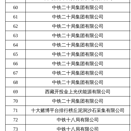
60
中铁二十局集团有限公司
61
中铁二十局集团有限公司
62
中铁二十局集团有限公司
63
中铁二十局集团有限公司
64
中铁二十局集团有限公司
65
中铁二十局集团有限公司
66
中铁二十局集团有限公司
67
中铁二十局集团有限公司
68
中铁二十局集团有限公司
69
西藏开投金上光伏能源有限公司
70
中铁二十局集团有限公司
71
十大赌博平台排行榜丘泥洞沙石采集有限公司
72
中铁十八局有限公司
73
中铁十八局有限公司