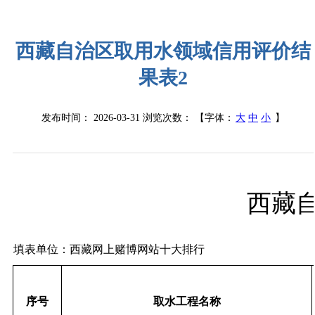
西藏自治区取用水领域信用评价结
果表2
发布时间： 2026-03-31 浏览次数：
【字体：
大
中
小
】
西藏
填表单位：西藏网上赌博网站十大排行
序号
取水工程名称