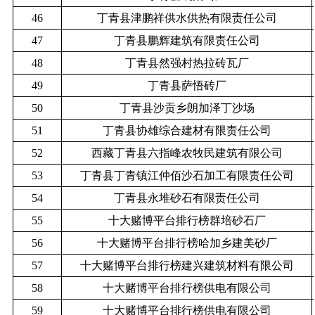
46
丁青县津鹏祥供水供热有限责任公司
47
丁青县鹏辉建筑有限责任公司
48
丁青县然强村热拉砖瓦厂
49
丁青县萨悟砖厂
50
丁青县沙贡乡朗加泽丁沙场
51
丁青县协雄综合建材有限责任公司
52
西藏丁青县六指峰农牧民建筑有限公司
53
丁青县丁青镇江仲佰沙石加工有限责任公司
54
丁青县永堆砂石有限责任公司
55
十大赌博平台排行榜群培砂石厂
56
十大赌博平台排行榜哈加乡建美砂厂
57
十大赌博平台排行榜建兴建筑材料有限公司
58
十大赌博平台排行榜供电有限公司
59
十大赌博平台排行榜供电有限公司