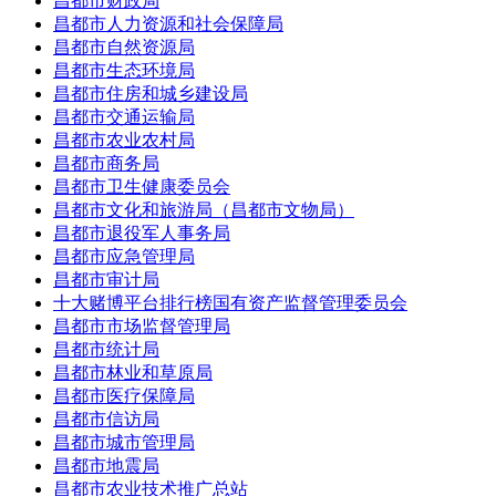
昌都市财政局
昌都市人力资源和社会保障局
昌都市自然资源局
昌都市生态环境局
昌都市住房和城乡建设局
昌都市交通运输局
昌都市农业农村局
昌都市商务局
昌都市卫生健康委员会
昌都市文化和旅游局（昌都市文物局）
昌都市退役军人事务局
昌都市应急管理局
昌都市审计局
十大赌博平台排行榜国有资产监督管理委员会
昌都市市场监督管理局
昌都市统计局
昌都市林业和草原局
昌都市医疗保障局
昌都市信访局
昌都市城市管理局
昌都市地震局
昌都市农业技术推广总站