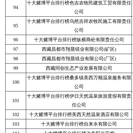
十大赌博平台排行榜色吉农牧民建筑工贸有限责任
94
公司
十大赌博平台排行榜乌然吉祥农牧民施工有限责任
95
公司
96
十大赌博平台排行榜纵横商砼有限责任公司
97
西藏昌都市翔晨镁业有限公司(矿区)
98
西藏昌都市翔晨镁业有限公司(厂区)
99
西藏同创生态产业发展有限公司
十大赌博平台排行榜桑多镇美西万顺温泉服务有限
100
公司
十大赌博平台排行榜伊日天然温泉旅游度假有限责
101
任公司
102
十大赌博平台排行榜美西天然温泉酒店有限公司
103
十大赌博平台排行榜自来水有限公司