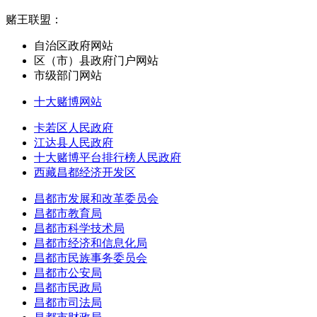
赌王联盟：
自治区政府网站
区（市）县政府门户网站
市级部门网站
十大赌博网站
卡若区人民政府
江达县人民政府
十大赌博平台排行榜人民政府
西藏昌都经济开发区
昌都市发展和改革委员会
昌都市教育局
昌都市科学技术局
昌都市经济和信息化局
昌都市民族事务委员会
昌都市公安局
昌都市民政局
昌都市司法局