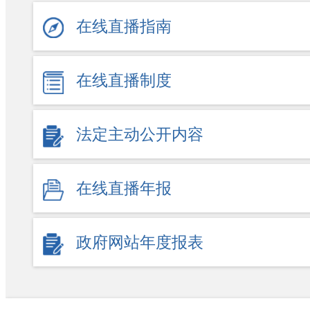
在线直播指南
在线直播制度
法定主动公开内容
在线直播年报
政府网站年度报表