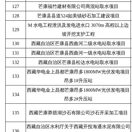
127
芒康福竹建材有限公司商混站取水项目
128
芒康县县道
524
如美镇砂石加工建设项目
M
水电工程泄洪及发电进水口
3070m
高程以上边
129
坡开挖支护工程
130
西藏自治区芒康县西曲河二级水电站取水项目
131
西藏自治区芒康县西曲河一级水电站取水项目
132
西藏自治区芒康县松达水电站取水项目
西藏华电金上昌都芒康昂多
1800MW
光伏发电项目
133
昂多
1#
升压站
西藏华电金上昌都芒康昂多
1800MW
光伏发电项目
134
昂多
2#
升压站
135
西藏芒康莽措湖沙石有限公司沙石开采加工项目
西藏自治区水利厅关于西藏开投海通水泥有限公司
136