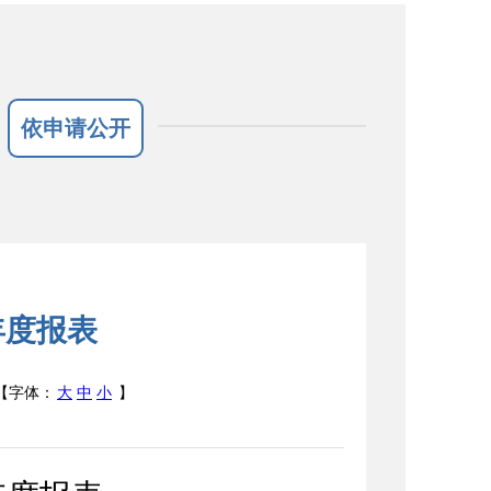
依申请公开
年度报表
【字体：
大
中
小
】