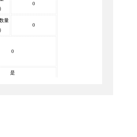
0
）
数量
0
）
0
是
0
0
0