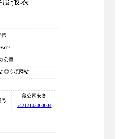
年度报表
行榜
v.cn/
办公室
站
◎专项网站
藏公网安备
案号
54212102000004