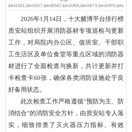
&#x5341;&#x5927;&#x8D4C;&#x535A;&#x5E73;&#x53F0;&#x639
2026
年
1
月
14
日，十大赌博平台排行榜
质安站组织开展消防器材专项巡检与更新
工作，对局院内办公区、值班室、干部职
工生活区及单位食堂等重点区域的消防器
材进行了全面检查与换新，共计更新并打
卡检查卡
60
张，确保各类消防设施处于良
好备用状态。
此次检查工作严格遵循
"预防为主、防
消结合"的消防安全方针，由质安站专人落
实，细致排查了灭火器压力指标、有效